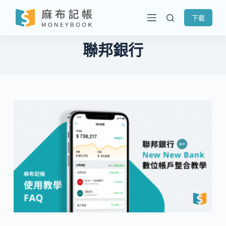
跳
下載
至
主
聯邦銀行
要
內
容