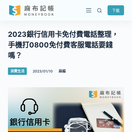
跳
下載
至
主
要
2023銀行信用卡免付費電話整理，
內
手機打0800免付費客服電話要錢
容
嗎？
消費生活
2023/01/10
麻編