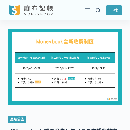
跳
下載
至
主
要
內
容
最新公告