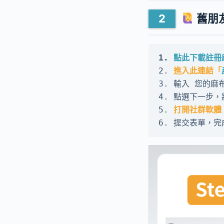
舊朋
1. 
點此下載註冊
2. 
進入此連結「
3. 輸入 您的麻
4. 點選下一步
5. 
打開社群軟體
6. 提交表單，