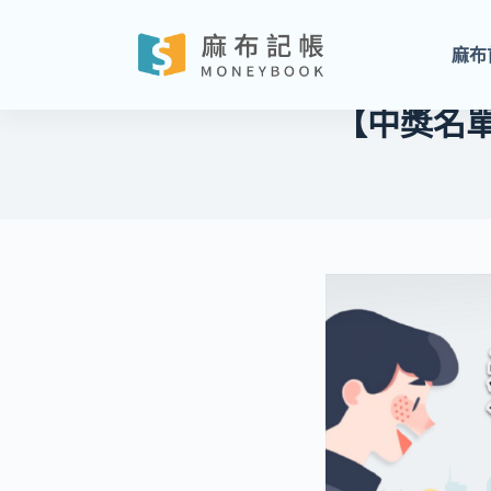
跳
至
麻布
主
要
【中獎名
內
容