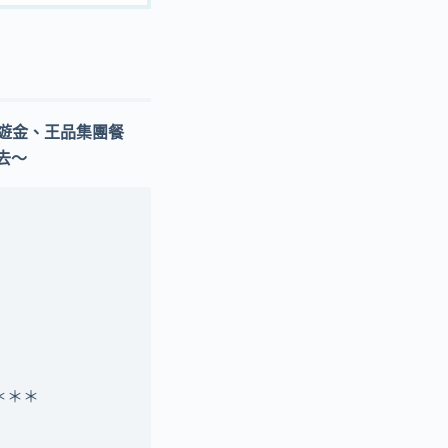
出國旅遊金、王品集團餐
去～
＊＊
