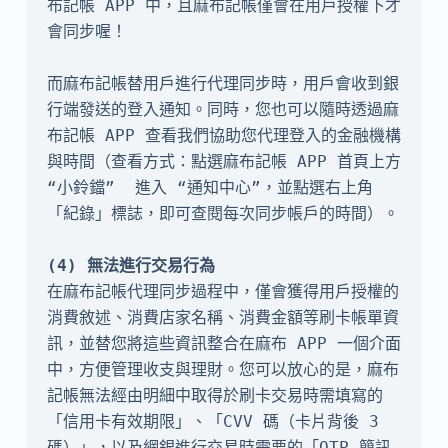
布記帳 APP 中，且麻布記帳僅會在用戶授權下才
會同步喔！

而麻布記帳替用戶進行代理同步時，用戶會收到銀
行端發送的登入通知。同時，您也可以隨時透過麻
布記帳 APP 查看我們協助您代理登入的金融機構
與時間（查看方式：點選麻布記帳 APP 首頁上方 
“小鈴鐺”  進入 “通知中心”，並點選右上角
「紀錄」標誌，即可查閱每次同步帳戶的時間）。

在麻布記帳代理同步過程中，僅會獲得用戶授權的
消費敘述、消費店家名稱、消費金額等刷卡帳單資
訊，並替您將這些資訊整合在麻布 APP 一個介面
中，方便管理收支與理財。您可以放心的是，麻布
記帳無法經由明細中取得於刷卡交易時需填寫的
「信用卡有效期限」、「CVV 碼（卡片背後 3 
碼）」，以及網銀進行交易時需要的「OTP 簡訊