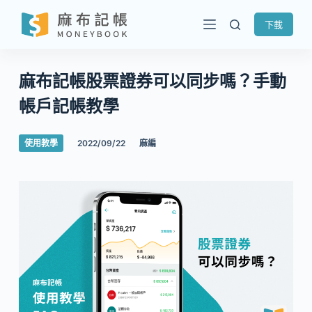
跳
下載
至
主
要
麻布記帳股票證券可以同步嗎？手動
內
帳戶記帳教學
容
使用教學
2022/09/22
麻編