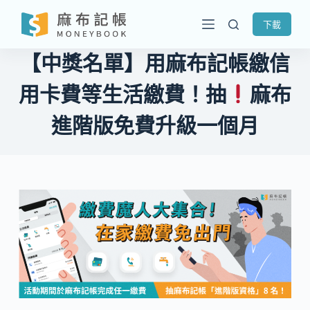
跳
下載
至
主
【中獎名單】用麻布記帳繳信
要
內
用卡費等生活繳費！抽
麻布
容
進階版免費升級一個月