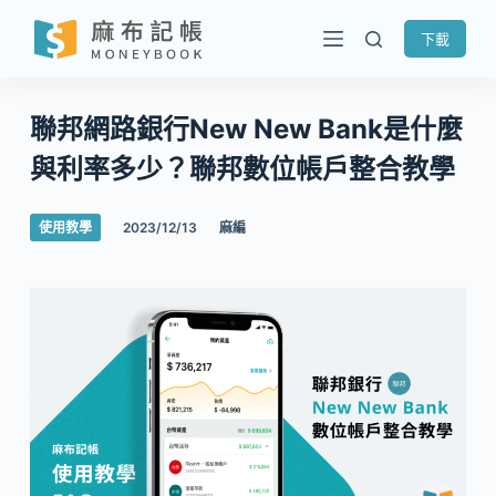
跳
下載
至
主
要
聯邦網路銀行New New Bank是什麼
內
與利率多少？聯邦數位帳戶整合教學
容
使用教學
2023/12/13
麻編