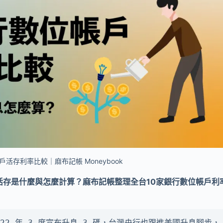
戶活存利率比較｜麻布記帳 Moneybook
活存是什麼與怎麼計算？麻布記帳整理全台10家銀行數位帳戶利
22 年 3 度宣布升息 3 碼，台灣央行也跟進美國升息腳步，