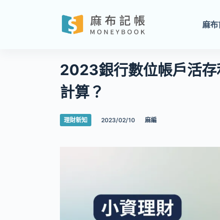
跳
至
麻布
主
要
內
2023銀行數位帳戶活
容
計算？
理財新知
2023/02/10
麻編