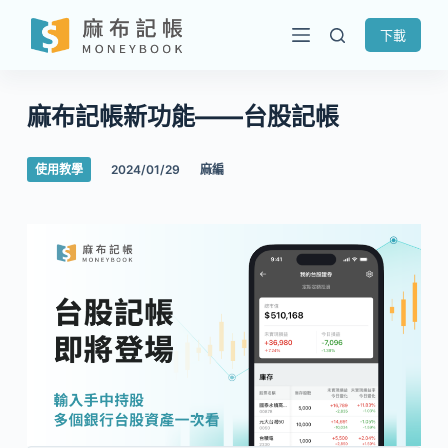
跳
下載
至
主
要
麻布記帳新功能——台股記帳
內
容
使用教學
2024/01/29
麻編