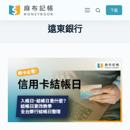
跳
下載
至
主
遠東銀行
要
內
容