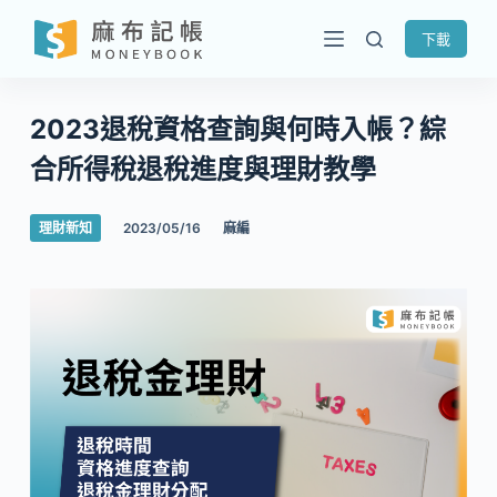
跳
下載
至
主
要
2023退稅資格查詢與何時入帳？綜
內
合所得稅退稅進度與理財教學
容
理財新知
2023/05/16
麻編