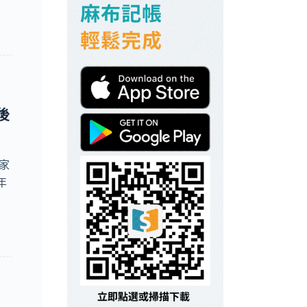
後
家
年