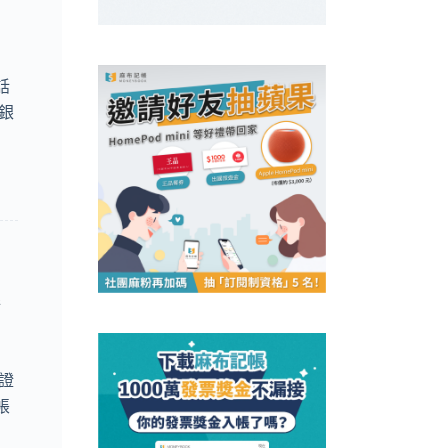
話
銀
證
帳