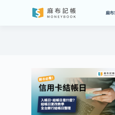
跳
至
麻布
主
要
內
容