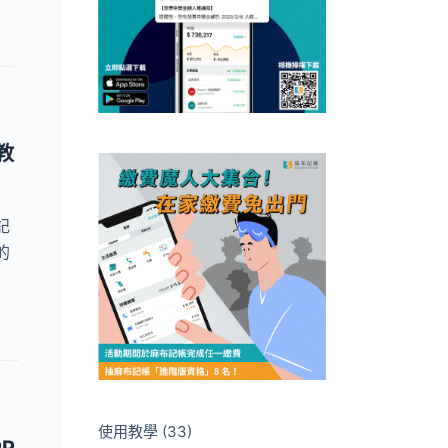
教
記
的
使用教學
(33)