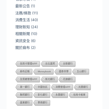
最新公告
(1)
法務/條款
(11)
消費生活
(40)
理財新知
(24)
相關新聞
(10)
資訊安全
(6)
關於麻布
(2)
信用卡管理APP
台北富邦
台新銀行
麻布記帳
Moneybook
國泰世華
玉山銀行
全資產管理APP
新光銀行
花旗銀行
第一銀行
中國信託
消費管理APP
兆豐銀行
聯邦銀行
彰化銀行
永豐銀行
信用卡帳單
遠東銀行
華南銀行