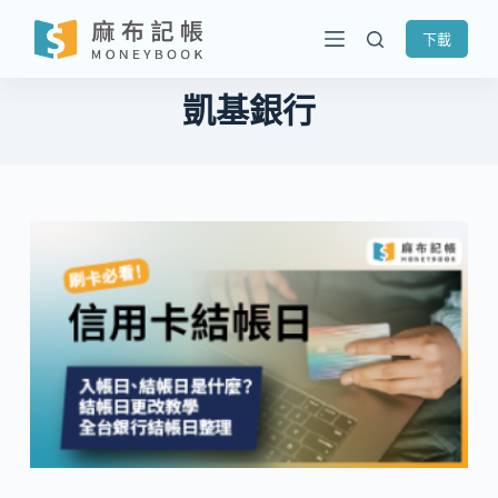
跳
下載
至
主
凱基銀行
要
內
容