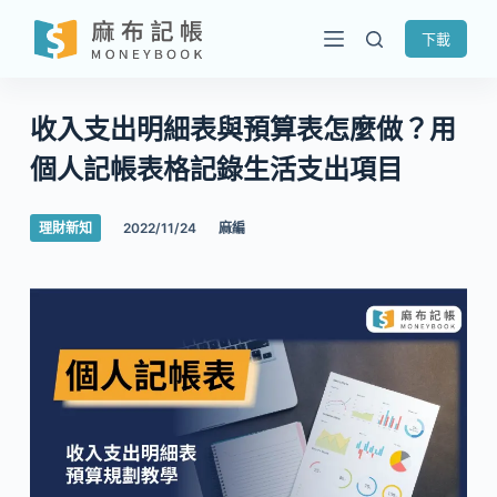
跳
下載
至
主
要
收入支出明細表與預算表怎麼做？用
內
個人記帳表格記錄生活支出項目
容
理財新知
2022/11/24
麻編