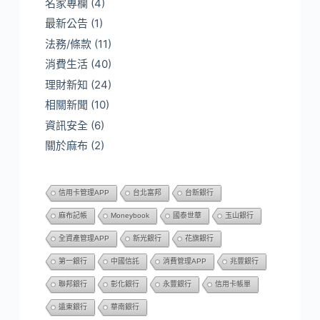
名家專欄
(4)
最新公告
(1)
法務/條款
(11)
消費生活
(40)
理財新知
(24)
相關新聞
(10)
資訊安全
(6)
關於麻布
(2)
信用卡管理APP
台北富邦
台新銀行
麻布記帳
Moneybook
國泰世華
玉山銀行
全資產管理APP
新光銀行
花旗銀行
第一銀行
中國信託
消費管理APP
兆豐銀行
聯邦銀行
彰化銀行
永豐銀行
信用卡帳單
遠東銀行
華南銀行