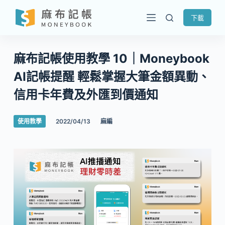
跳
下載
至
主
要
麻布記帳使用教學 10｜Moneybook
內
AI記帳提醒 輕鬆掌握大筆金額異動、
容
信用卡年費及外匯到價通知
使用教學
2022/04/13
麻編