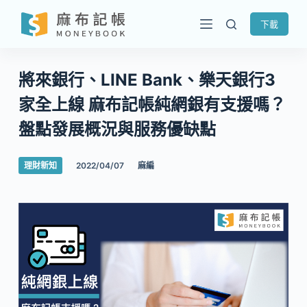
跳
下載
至
主
要
將來銀行、LINE Bank、樂天銀行3
內
家全上線 麻布記帳純網銀有支援嗎？
容
盤點發展概況與服務優缺點
理財新知
2022/04/07
麻編