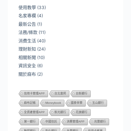
使用教學
(33)
名家專欄
(4)
最新公告
(1)
法務/條款
(11)
消費生活
(40)
理財新知
(24)
相關新聞
(10)
資訊安全
(6)
關於麻布
(2)
信用卡管理APP
台北富邦
台新銀行
麻布記帳
Moneybook
國泰世華
玉山銀行
全資產管理APP
新光銀行
花旗銀行
第一銀行
中國信託
消費管理APP
兆豐銀行
聯邦銀行
彰化銀行
永豐銀行
信用卡帳單