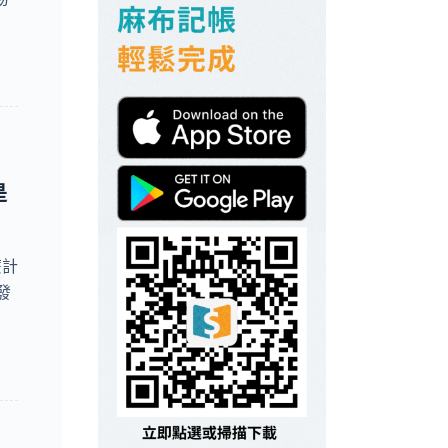
是
麼計
發