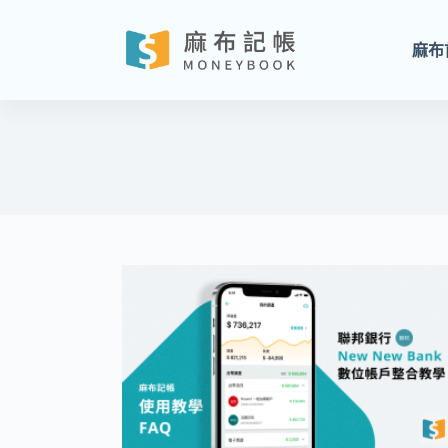
跳
至
麻布
主
要
內
容