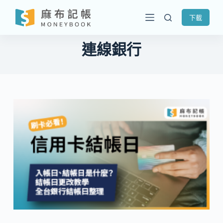
跳
下載
至
主
連線銀行
要
內
容