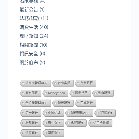
名家專欄
(4)
最新公告
(1)
法務/條款
(11)
消費生活
(40)
理財新知
(24)
相關新聞
(10)
資訊安全
(6)
關於麻布
(2)
信用卡管理APP
台北富邦
台新銀行
麻布記帳
Moneybook
國泰世華
玉山銀行
全資產管理APP
新光銀行
花旗銀行
第一銀行
中國信託
消費管理APP
兆豐銀行
聯邦銀行
彰化銀行
永豐銀行
信用卡帳單
遠東銀行
華南銀行