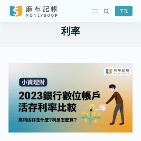
跳
下載
至
主
利率
要
內
容