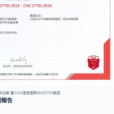
麻布記帳 獲TCIC環奧國際ISO27701驗證
測報告