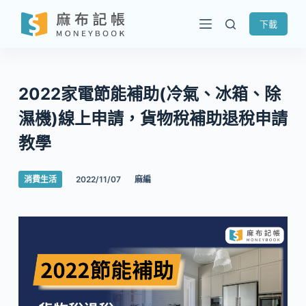
跳
下載
至
主
要
內
2022家電節能補助(冷氣、冰箱、除
容
濕機)線上申請，貨物稅補助退稅申請
教學
消費生活
2022/11/07
麻編