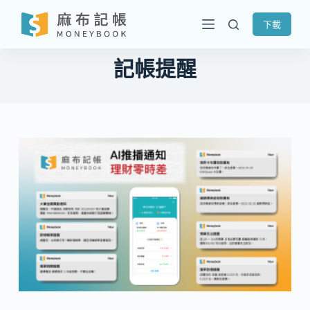
跳
下載
至
主
記帳提醒
要
內
容