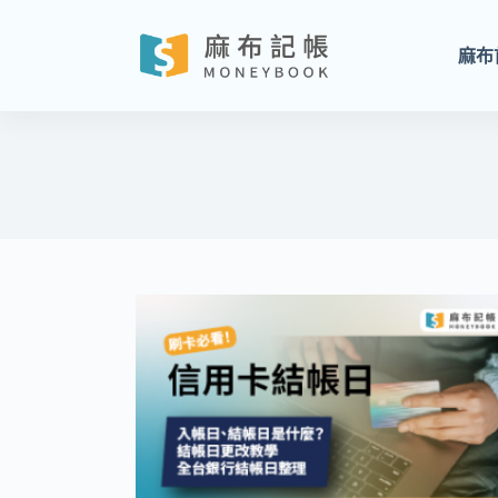
跳
至
麻布
主
要
內
容