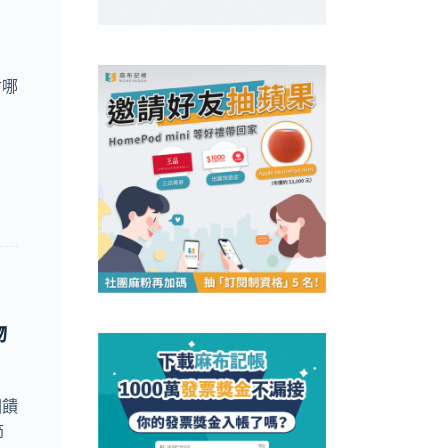
付哪
物
回饋
節