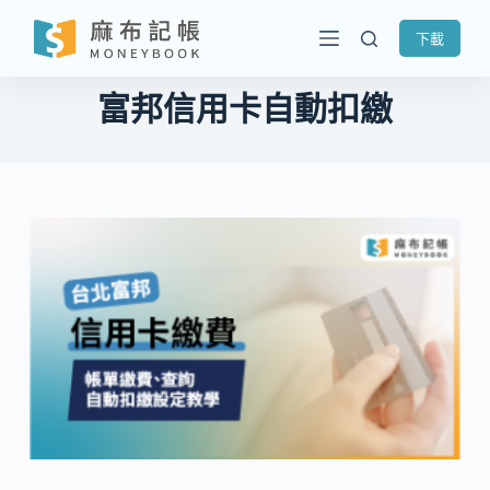
跳
下載
至
主
富邦信用卡自動扣繳
要
內
容