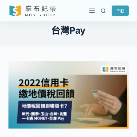
跳
下載
至
主
台灣Pay
要
內
容