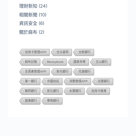
理財新知
(24)
相關新聞
(10)
資訊安全
(6)
關於麻布
(2)
信用卡管理APP
台北富邦
台新銀行
麻布記帳
Moneybook
國泰世華
玉山銀行
全資產管理APP
新光銀行
花旗銀行
第一銀行
中國信託
消費管理APP
兆豐銀行
聯邦銀行
彰化銀行
永豐銀行
信用卡帳單
遠東銀行
華南銀行