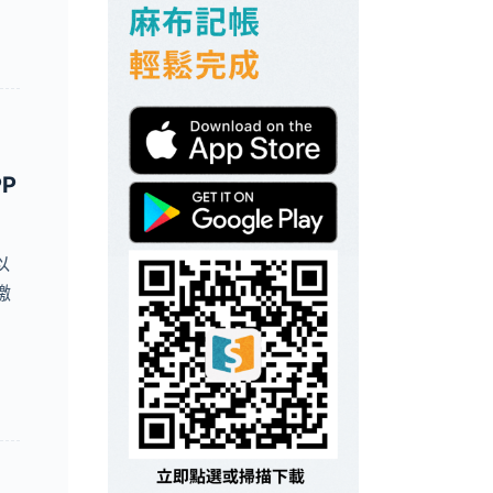
P
以
繳