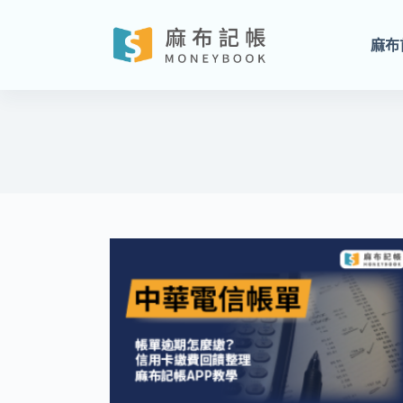
跳
至
麻布
主
要
內
容