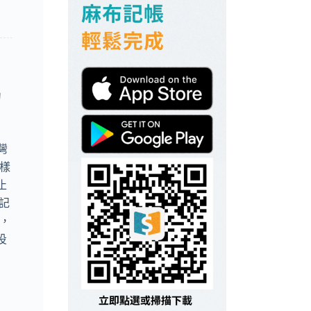
的
灣
樣
止
》記
好，
投