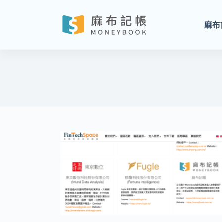
跳
至
麻布
主
要
內
容